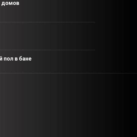
х домов
 пол в бане