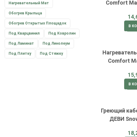
Comfort Ma
Нагревательный Мат
Обогрев Крыльца
Обогрев Открытых Площадок
В К
Под Кварцвинил
Под Ковролин
Под Ламинат
Под Линолеум
Нагревател
Под Плитку
Под Стяжку
Comfort M
В К
Греющий каб
ДЕВИ Snow