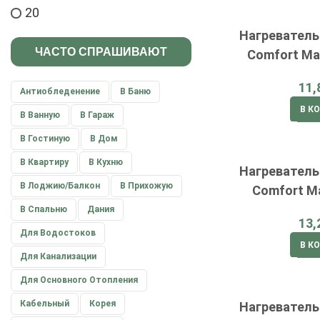
20
Нагревател
ЧАСТО СПРАШИВАЮТ
Comfort Ma
Антиобледенение
В Баню
В К
В Ванную
В Гараж
В Гостиную
В Дом
В Квартиру
В Кухню
Нагревател
В Лоджию/балкон
В Прихожую
Comfort M
В Спальню
Дания
Для Водостоков
В К
Для Канализации
Для Основного Отопления
Кабельный
Корея
Нагревател