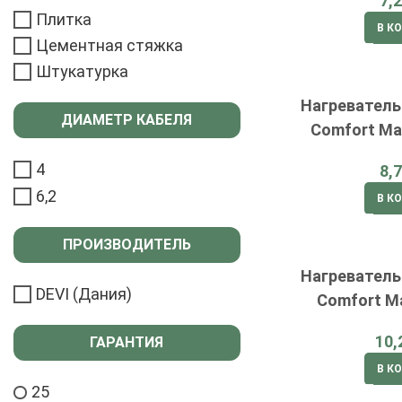
Плитка
В К
Цементная стяжка
Штукатурка
Нагревател
ДИАМЕТР КАБЕЛЯ
Comfort Ma
4
6,2
В К
ПРОИЗВОДИТЕЛЬ
Нагревател
DEVI (Дания)
Comfort M
ГАРАНТИЯ
В К
25