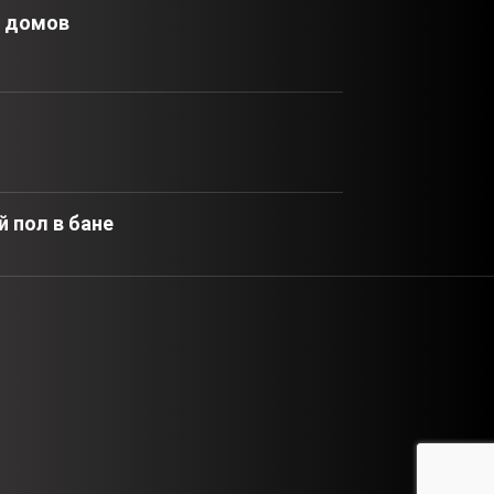
х домов
 пол в бане