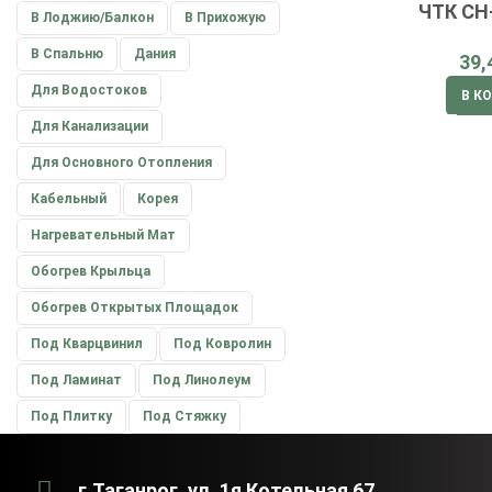
ЧТК СН
В Лоджию/балкон
В Прихожую
В Спальню
Дания
Для Водостоков
В К
Для Канализации
Для Основного Отопления
Кабельный
Корея
Нагревательный Мат
Обогрев Крыльца
Обогрев Открытых Площадок
Под Кварцвинил
Под Ковролин
Под Ламинат
Под Линолеум
Под Плитку
Под Стяжку
г.Таганрог, ул. 1я Котельная 67