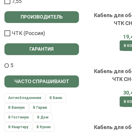
7,55
Кабель для об
ПРОИЗВОДИТЕЛЬ
ЧТК СН
ЧТК (Россия)
В К
ГАРАНТИЯ
5
Кабель для об
ЧТК СН
ЧАСТО СПРАШИВАЮТ
Антиобледенение
В Баню
В К
В Ванную
В Гараж
В Гостиную
В Дом
Кабель для об
В Квартиру
В Кухню