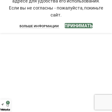
адресе для удобства его использования.
Если вы не согласны - пожалуйста, покиньте
сайт.
ПРИНИМАТЬ
БОЛЬШЕ ИНФОРМАЦИИ
0
аталог
hatsApp
Корзина