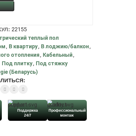
22155
КУЛ:
трический теплый пол
ом
,
В квартиру
,
В лоджию/балкон
,
ого отопления
,
Кабельный
,
Под плитку
,
Под стяжку
gie (Беларусь)
ЛИТЬСЯ:
Поддержка
Профессиональный
24/7
монтаж