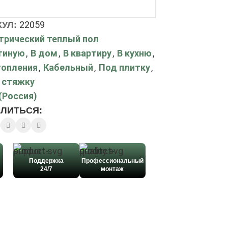
22059
КУЛ:
трический теплый пол
тиную
,
В дом
,
В квартиру
,
В кухню
,
топления
,
Кабельный
,
Под плитку
,
 стяжку
(Россия)
ЛИТЬСЯ:
Поддержка
Профессиональный
24/7
монтаж