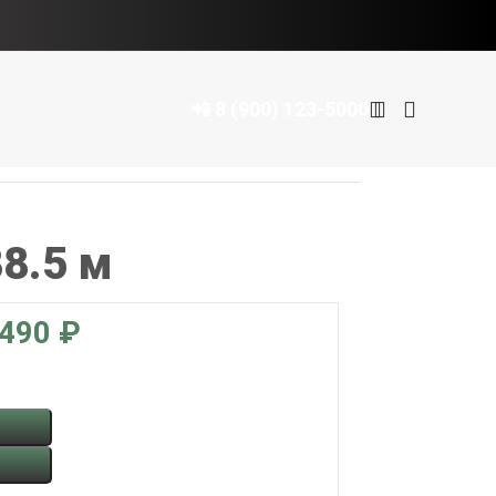
📲 8 (900) 123-5000
8.5 м
₽